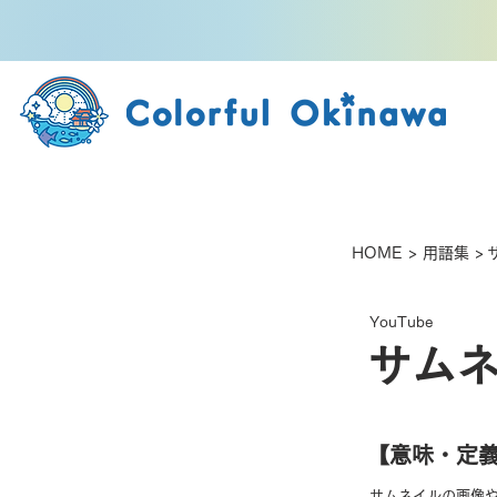
HOME
>
用語集
>
YouTube
サム
【​意味・定
サムネイルの画像