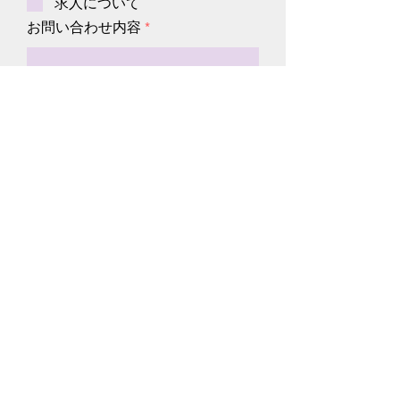
求人について
お問い合わせ内容
送信する
株式会社カラフルオキナワ
〒900-0034
沖縄県那覇市東町23-8-1402