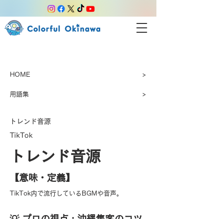
HOME
>
用語集
>
トレンド音源
TikTok
トレンド音源
【​意味・定義】
TikTok内で流行しているBGMや音声。
​💡 プロの視点 : 沖縄集客のコツ