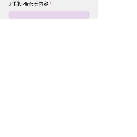
お問い合わせ内容
送信する
株式会社カラフルオキナワ
〒900-0034
沖縄県那覇市東町23-8-1402
フォームからお問い合わせ