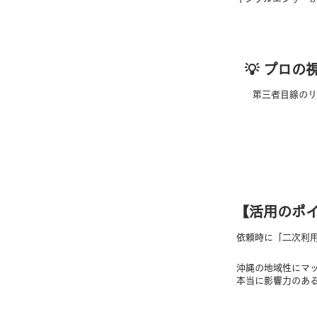
​💡 プロ
第三者目線のリ
【​活用のポ
依頼時に「二次利
沖縄の地域性にマ
本当に影響力のあ